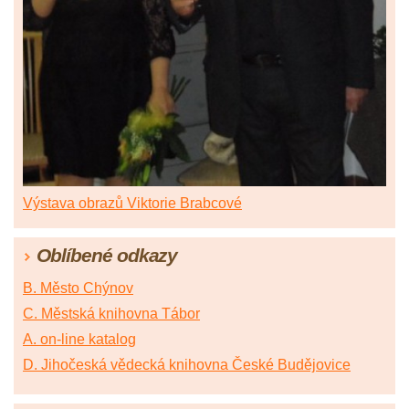
Výstava obrazů Viktorie Brabcové
Oblíbené odkazy
B. Město Chýnov
C. Městská knihovna Tábor
A. on-line katalog
D. Jihočeská vědecká knihovna České Budějovice